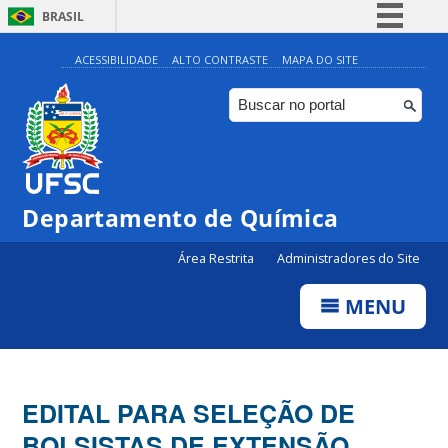
BRASIL
Simplifique!
ACESSIBILIDADE
ALTO CONTRASTE
MAPA DO SITE
Comunica BR
Participe
Acesso à informação
Legislação
Departamento de Química
Canais
Área Restrita
Administradores do Site
MENU
EDITAL PARA SELEÇÃO DE
BOLSISTAS DE EXTENSÃO