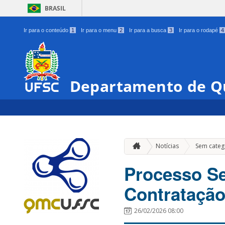
BRASIL
Ir para o conteúdo
1
Ir para o menu
2
Ir para a busca
3
Ir para o rodapé
4
Departamento de Q
Notícias
Sem categ
Processo Se
Contratação
26/02/2026 08:00