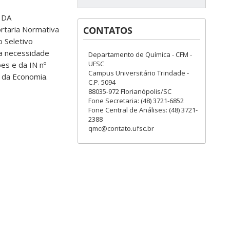
 DA
rtaria Normativa
CONTATOS
 Seletivo
 a necessidade
Departamento de Química - CFM -
UFSC
es e da IN nº
Campus Universitário Trindade -
o da Economia.
C.P. 5094
88035-972 Florianópolis/SC
Fone Secretaria: (48) 3721-6852
Fone Central de Análises: (48) 3721-
2388
qmc@contato.ufsc.br