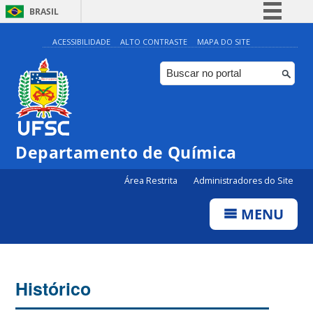
BRASIL
Simplifique!
ACESSIBILIDADE
ALTO CONTRASTE
MAPA DO SITE
Comunica BR
Participe
Acesso à informação
Legislação
Departamento de Química
Canais
Área Restrita
Administradores do Site
MENU
Histórico