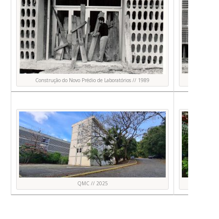
Construção do Novo Prédio de Laboratórios // 1989
Construç
QMC // 2025