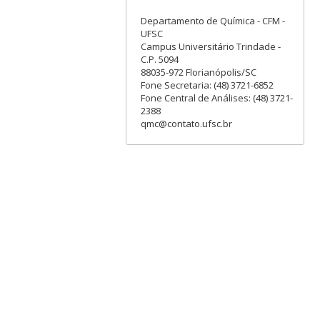
Departamento de Química - CFM -
UFSC
Campus Universitário Trindade -
C.P. 5094
88035-972 Florianópolis/SC
Fone Secretaria: (48) 3721-6852
Fone Central de Análises: (48) 3721-
2388
qmc@contato.ufsc.br