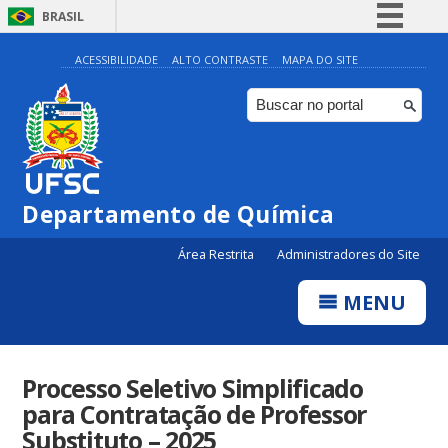
BRASIL
Simplifique!
ACESSIBILIDADE
ALTO CONTRASTE
MAPA DO SITE
Comunica BR
Participe
Acesso à informação
Legislação
Departamento de Química
Canais
Área Restrita
Administradores do Site
MENU
Processo Seletivo Simplificado
para Contratação de Professor
Substituto – 2025